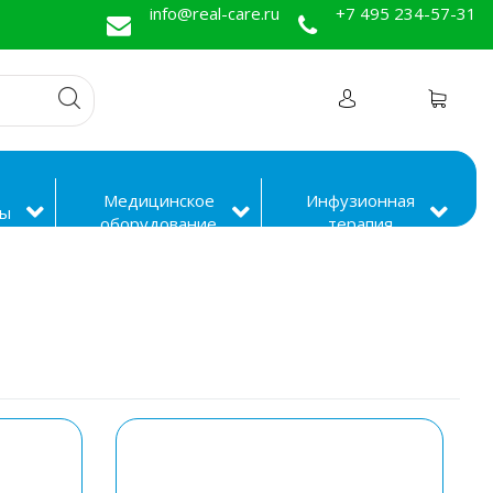
info@real-care.ru
+7 495 234-57-31
Медицинское
Инфузионная
ды
оборудование
терапия