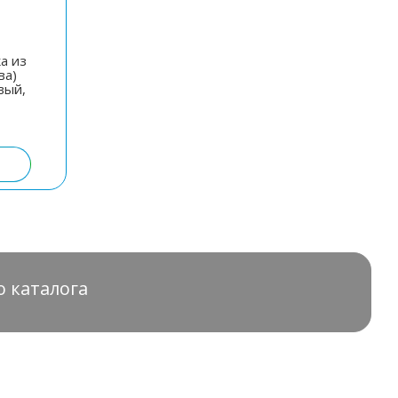
а из
ва)
вый,
ю каталога