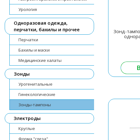
Урология
Одноразовая одежда,
перчатки, бахилы и прочее
Зонд-тампо
однор
Перчатки
Бахилы и маски
Медицинские халаты
Зонды
Урогенитальные
Гинекологические
Зонды-тампоны
Электроды
Круглые
Форма "слеза"