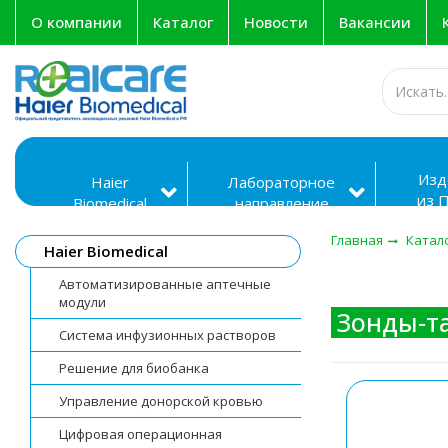
О компании
Каталог
Новости
Вакансии
Изд
Haier
Лабораторное
из 
Biomedical
направление
сил
Главная
Катал
Haier Biomedical
Автоматизированные аптечные
модули
Зонды-т
Система инфузионных растворов
Решение для биобанка
Управление донорской кровью
Цифровая операционная