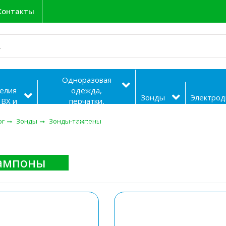
Контакты
Одноразовая
елия
одежда,
Зонды
Электро
ПВХ и
перчатки,
икона
бахилы и
ог
Зонды
Зонды-тампоны
прочее
ампоны